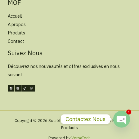
MOF
Accueil
À propos
Produits
Contact
Suivez Nous
Découvrez nos nouveautés et offres exclusives en nous
suivant.
1
Contactez Nous
Copyright © 2026 Société Menana Organic Food and Herbal
Products
Open
Chaty
Powered by
VersaTech